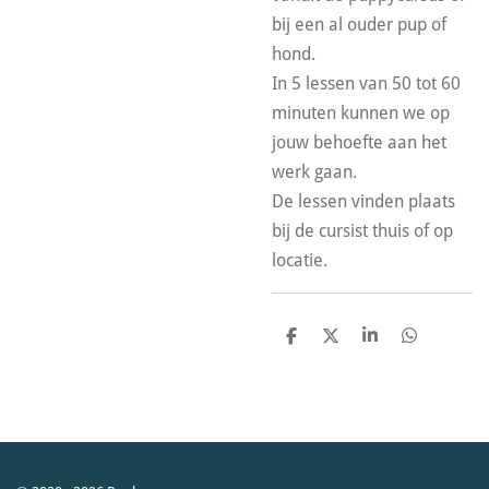
bij een al ouder pup of
hond.
In 5 lessen van 50 tot 60
minuten kunnen we op
jouw behoefte aan het
werk gaan.
De lessen vinden plaats
bij de cursist thuis of op
locatie.
D
D
S
D
e
e
h
e
l
e
a
l
e
l
r
e
n
e
n