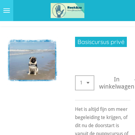
Ga
direct
naar
de
hoofdinhoud
Basiscursus privé
€ 275,00
In
winkelwagen
Het is altijd fijn om meer
begeleiding te krijgen, of
dit nu de doorstart is
vanuit de puppycursus of