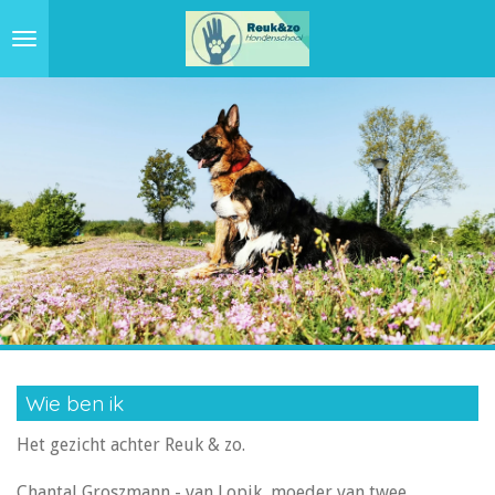
Ga
direct
naar
de
hoofdinhoud
Wie ben ik
Het gezicht achter Reuk & zo.
Chantal Groszmann - van Lopik, moeder van twee