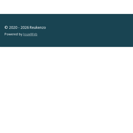
e
l
r
e
n
e
n
© 2020 - 2026 Reukenzo
Powered by
JouwWeb