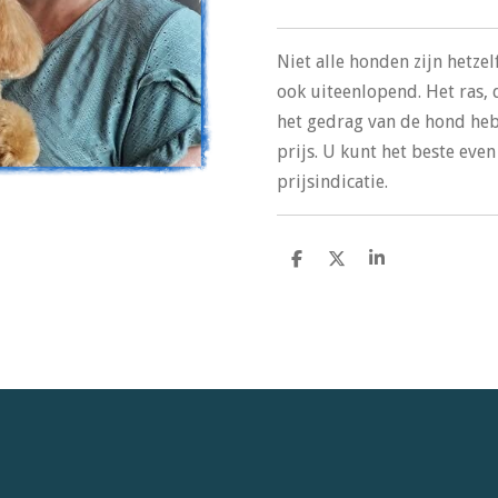
Niet alle honden zijn hetzel
ook uiteenlopend. Het ras, 
het gedrag van de hond he
prijs. U kunt het beste eve
prijsindicatie.
D
D
S
e
e
h
l
e
a
e
l
r
n
e