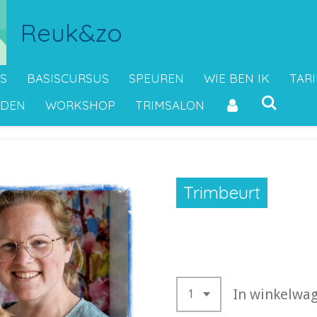
Reuk&zo
S
BASISCURSUS
SPEUREN
WIE BEN IK
TAR
RDEN
WORKSHOP
TRIMSALON
Trimbeurt
€ 45,00
In winkelwa